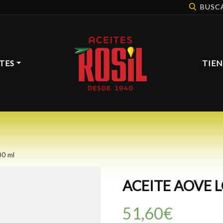
BUSC
TES
TIE
00 ml
ACEITE AOVE L
51,60
€