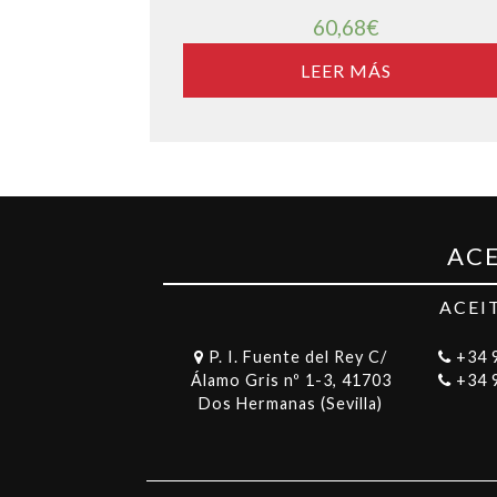
60,68
€
LEER MÁS
ACE
ACEI
P. I. Fuente del Rey C/
+34 
Álamo Gris nº 1-3, 41703
+34 
Dos Hermanas (Sevilla)