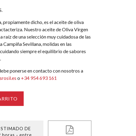
.
a, propiamente dicho, es el aceite de oliva
ctacteriza. Nuestro aceite de Oliva Virgen
 a raíz de una selección muy cuidadosa de las
a Campiña Sevillana, molidas en las
 cuidando siempre el equilibrio de sabores
.
 debe ponerse en contacto con nosotros a
rosil.es
o
+34 954 693 161
ARRITO
ESTIMADO DE
2 horas - entre