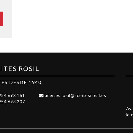
ITES ROSIL
TES DESDE 1940
954 693 161
aceitesrosil@aceitesrosil.es
954 693 207
Avi
de 