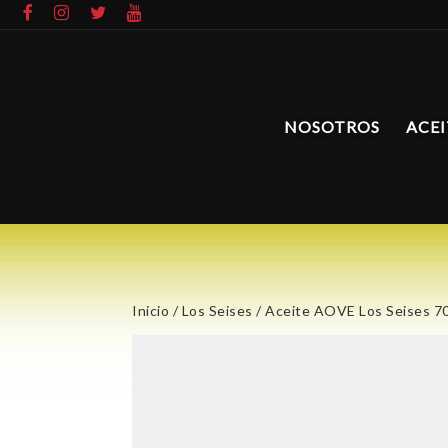
NOSOTROS
ACEI
Inicio
/
Los Seises
/ Aceite AOVE Los Seises 7