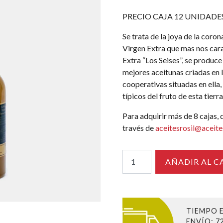
PRECIO CAJA 12 UNIDADES
Se trata de la joya de la coron
Virgen Extra que mas nos cara
Extra “Los Seises”, se produce
mejores aceitunas criadas en l
cooperativas situadas en ella,
típicos del fruto de esta tierra
Para adquirir más de 8 cajas,
través de
aceitesrosil@aceites
Aceite
AÑADIR AL C
AOVE
Los
Seises
700
ml
TIEMPO 
cantidad
ENVÍO
: 7