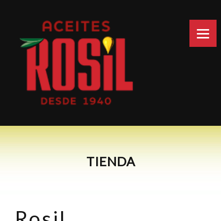
xfadfdf
TIENDA
Rosil