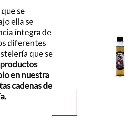
 que se
jo ella se
cia íntegra de
los diferentes
stelería que se
 productos
olo en nuestra
ntas cadenas de
ía
.