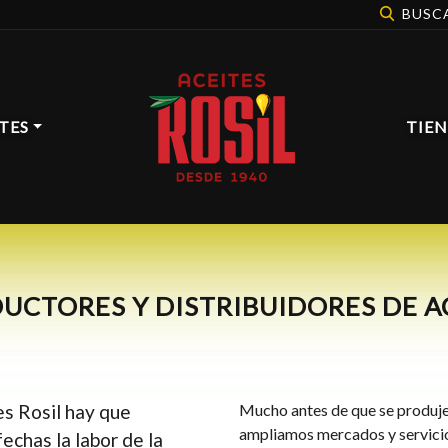
BUSC
TES
TIE
UCTORES Y DISTRIBUIDORES DE A
es Rosil hay que
Mucho antes de que se produjer
ampliamos mercados y servicio
echas la labor de la