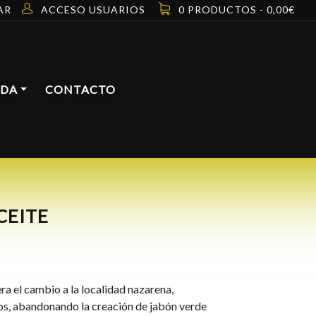
AR
ACCESO USUARIOS
0 PRODUCTOS -
0,00
€
NDA
CONTACTO
CEITE
a el cambio a la localidad nazarena,
s, abandonando la creación de jabón verde