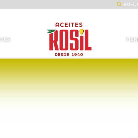
BUSC
ITES
TIE