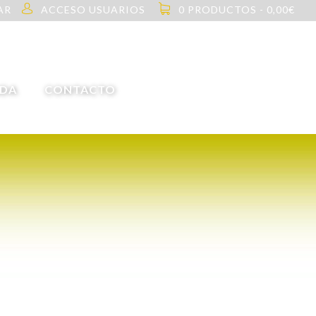
AR
ACCESO USUARIOS
0 PRODUCTOS -
0,00
€
NDA
CONTACTO