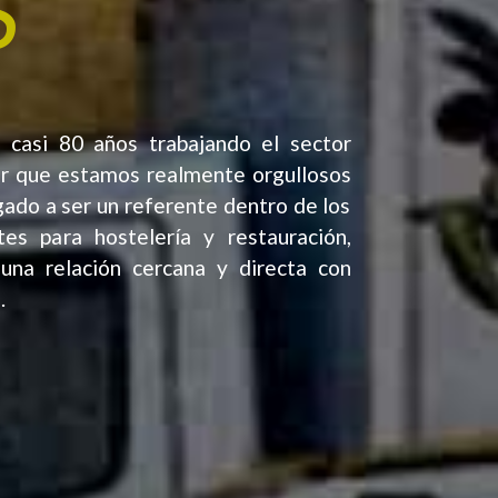
S
e casi
80 años trabajando el sector
ir que estamos realmente orgullosos
ado a ser un referente dentro de los
tes para hostelería y restauración,
na relación cercana y directa con
.