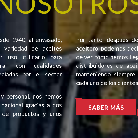
NOSOTRO
sde 1940, al envasado,
Por tanto, después d
n variedad de aceites
aceitero
, podemos dec
er uso culinario para
de ver cómo hemos lleg
ral con cualidades
distribuidores de acei
eciadas
por el sector
manteniendo siempre u
cada uno de los clientes
 y personal, nos hemos
 nacional gracias a dos
SABER MÁS
ad de productos y unos