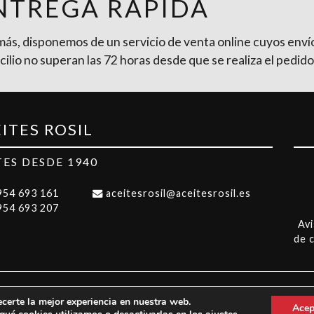
NTREGA RÁPIDA
ás, disponemos de un servicio de venta online cuyos enví
ilio no superan las 72 horas desde que se realiza el pedido
ITES ROSIL
TES DESDE 1940
954 693 161
aceitesrosil@aceitesrosil.es
954 693 207
Avi
de 
ecerte la mejor experiencia en nuestra web.
Desarrollo por:
Acep