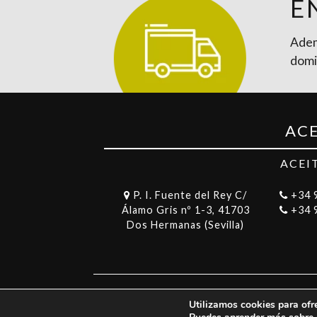
E
Adem
domic
ACE
ACEI
P. I. Fuente del Rey C/
+34 
Álamo Gris nº 1-3, 41703
+34 
Dos Hermanas (Sevilla)
Utilizamos cookies para ofr